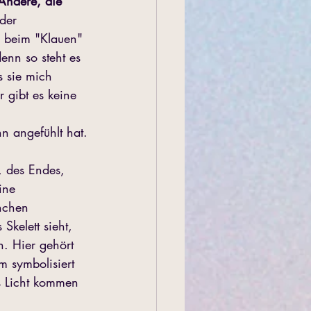
Andere, die 
der 
e beim "Klauen" 
enn so steht es 
s sie mich 
 gibt es keine 
n angefühlt hat.
, des Endes, 
ine 
nchen 
kelett sieht, 
n. Hier gehört 
m symbolisiert 
ns Licht kommen 