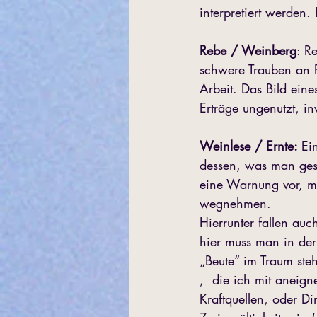
interpretiert werden.
Rebe / Weinberg
: R
schwere Trauben an Re
Arbeit. Das Bild ein
Erträge ungenutzt, i
Weinlese / Ernte: 
Ei
dessen, was man gesät
eine Warnung vor, m
wegnehmen.
Hierrunter fallen auc
hier muss man in der
„Beute“ im Traum steh
,  die ich mit aneig
Kraftquellen, oder D