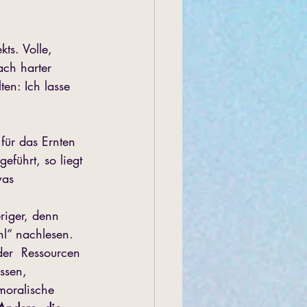
ts. Volle, 
ach harter 
en: Ich lasse 
für das Ernten 
eführt, so liegt 
was 
eriger, denn 
hl“ nachlesen.
der  Ressourcen 
ssen, 
moralische 