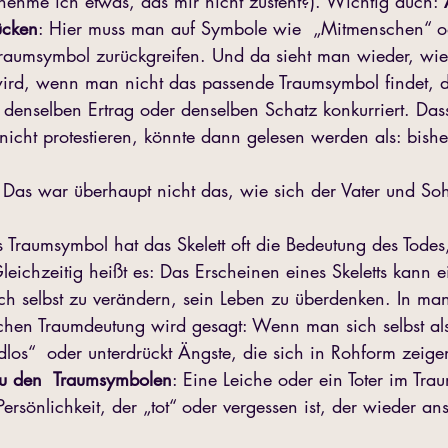
(nehme ich etwas, das mir nicht zusteht?). Wichtig auch: 
ücken
: Hier muss man auf Symbole wie  „Mitmenschen“ o
Traumsymbol zurückgreifen. Und da sieht man wieder, wi
wird, wenn man nicht das passende Traumsymbol findet, d
 denselben Ertrag oder denselben Schatz konkurriert. Das
icht protestieren, könnte dann gelesen werden als: bisher
 
 Das war überhaupt nicht das, wie sich der Vater und Soh
s Traumsymbol hat das Skelett oft die Bedeutung des Todes
eichzeitig heißt es: Das Erscheinen eines Skeletts kann e
ich selbst zu verändern, sein Leben zu überdenken. In ma
chen Traumdeutung wird gesagt: Wenn man sich selbst als S
los“  oder unterdrückt Ängste, die sich in Rohform zeige
 zu den  Traumsymbolen
: Eine Leiche oder ein Toter im Trau
 Persönlichkeit, der „tot“ oder vergessen ist, der wieder a