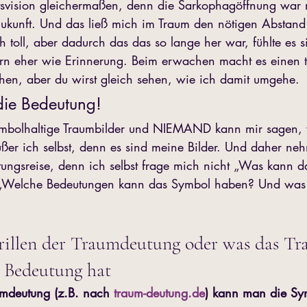
tsvision gleichermaßen, denn die Sarkophagöffnung war n
Zukunft. Und das ließ mich im Traum den nötigen Abstan
ch toll, aber dadurch das das so lange her war, fühlte es s
ern eher wie Erinnerung. Beim erwachen macht es einen t
hen, aber du wirst gleich sehen, wie ich damit umgehe.
die Bedeutung!
symbolhaltige Traumbilder und NIEMAND kann mir sagen, 
ußer ich selbst, denn es sind meine Bilder. Und daher ne
tungsreise, denn ich selbst frage mich nicht „Was kann 
 „Welche Bedeutungen kann das Symbol haben? Und was d
rillen der Traumdeutung oder was das T
e Bedeutung hat
umdeutung (z.B. nach 
traum-deutung.de
) kann man die Sy