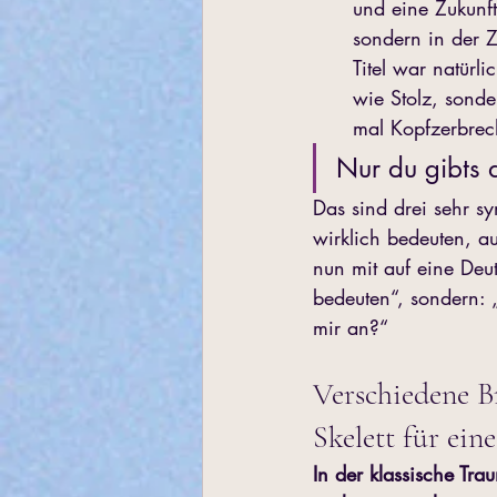
und eine Zukunf
sondern in der 
Titel war natürli
wie Stolz, sond
mal Kopfzerbrec
Nur du gibts 
Das sind drei sehr 
wirklich bedeuten, a
nun mit auf eine Deu
bedeuten“, sondern:
mir an?“
Verschiedene B
Skelett für ein
In der klassische Tra