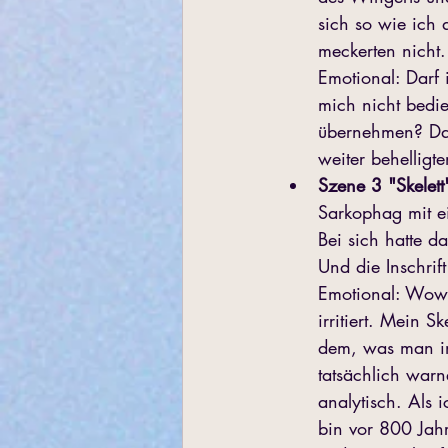
sich so wie ich 
meckerten nicht.
Emotional: Darf 
mich nicht bedi
übernehmen? Das 
weiter behelligt
Szene 3 "Skelett
Sarkophag mit ei
Bei sich hatte d
Und die Inschrif
Emotional: Wow!
irritiert. Mein 
dem, was man im
tatsächlich warn
analytisch. Als 
bin vor 800 Jahr