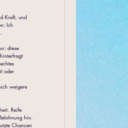
nd Kraft, und 
n: Ich 
.
ur: diese 
interfragt 
echtes 
t oder 
mich weigere 
eit. Reife 
 Belohnung hin. 
nutzte Chancen 