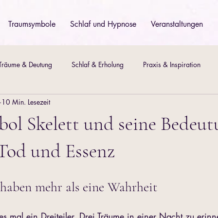
Traumsymbole
Schlaf und Hypnose
Veranstaltungen
Träume & Deutung
Schlaf & Erholung
Praxis & Inspiration
10 Min. Lesezeit
Ernährung & Körper
ol Skelett und seine Bedeut
Tod und Essenz
haben mehr als eine Wahrheit
 mal ein Dreiteiler. Drei Träume in einer Nacht zu erinne