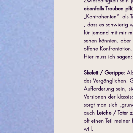
Zwiespältigkeit sein 
ebenfalls Trauben pfl
„Kontrahenten“  als 
, dass es schwierig 
für jemand mit mir m
sehen könnten, aber n
offene Konfrontation.
Hier muss ich sagen:
Skelett / Gerippe
: Al
des Vergänglichen. Gl
Aufforderung sein, s
Versionen der klassis
sorgt man sich „grund
auch 
Leiche / Toter
oft einen Teil meiner
will. 