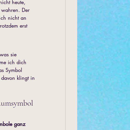
icht heute, 
d wahren. Der 
ich nicht an 
rotzdem erst 
was sie 
hme ich dich 
das Symbol 
avon klingt in 
raumsymbol 
mbole ganz 