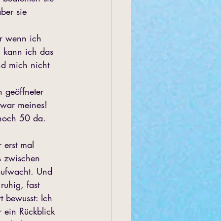
ber sie 
er wenn ich 
 kann ich das 
nd mich nicht 
 
 geöffneter 
 war meines! 
 noch 50 da. 
 erst mal 
s zwischen 
ufwacht. Und 
ruhig, fast 
t bewusst: Ich 
r ein Rückblick 