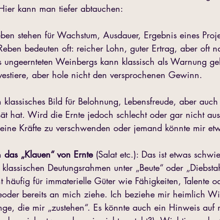
 Hier kann man tiefer abtauchen:
eben stehen für Wachstum, Ausdauer, Ergebnis eines Projek
ben bedeuten oft: reicher Lohn, guter Ertrag, aber oft n
es ungeernteten Weinbergs kann klassisch als Warnung gelt
nvestiere, aber hole nicht den versprochenen Gewinn.
n klassisches Bild für Belohnung, Lebensfreude, aber auch 
 hat. Wird die Ernte jedoch schlecht oder gar nicht ausg
eine Kräfte zu verschwenden oder jemand könnte mir et
h
 das „Klaue­n“ von Ernte 
(Salat etc.): Das ist etwas schwi
 klassischen Deutungsrahmen unter „Beute“ oder „Diebsta
t häufig für immaterielle Güter wie Fähigkeiten, Talente o
neoder bereits an mich ziehe. Ich beziehe mir heimlich Wi
inge, die mir „zustehen“. Es könnte auch ein Hinweis auf 