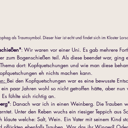
ophag als Traumsymbol. Dieser hier ist echt und findet sich im Kloster Lors
schießen"
: Wir waren vor einer Uni. Es gab mehrere For
r zum Bogenschießen teil. Als diese beendet war, ging e
s Thema dort: Kopfquetschungen und wie man diese behand
Kopfquetschungen eh nichts machen kann.
n: 
Bei den Kopfquetschungen war es eine bewusste Ents
r ein paar Jahren wohl so nicht getroffen hätte, aber nun 
Es fühlte sich richtig an.
erg"
: Danach war ich in einen Weinberg. Die Trauben wa
rntet. Unter den Reben wuchs ein riesiger Teppich aus Sa
 klaute welche: Salt, Wein. Ein Vater mit seinem Kind 
d pflückten ebenfalls Trauben. War das ihr Winger? Oder