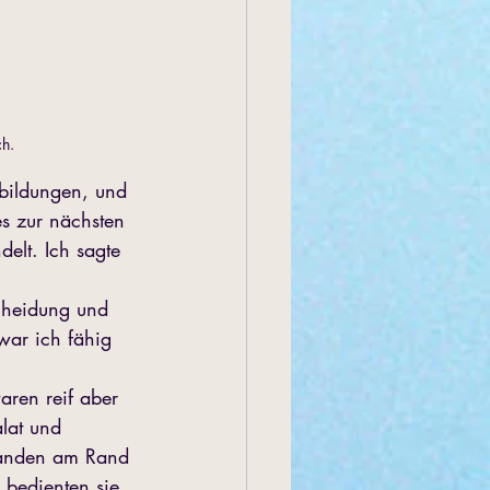
ch.
tbildungen, und 
s zur nächsten 
elt. Ich sagte 
cheidung und 
war ich fähig 
ren reif aber 
lat und 
standen am Rand 
 bedienten sie 