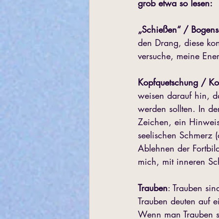
grob etwa so lesen:
„Schießen“ / Bogens
den Drang, diese kont
versuche, meine Energ
Kopfquetschung / Ko
weisen darauf hin, da
werden sollten. In de
Zeichen, ein Hinweis
seelischen Schmerz (
Ablehnen der Fortbi
mich, mit inneren S
Trauben
: Trauben sin
Trauben deuten auf e
Wenn man Trauben si