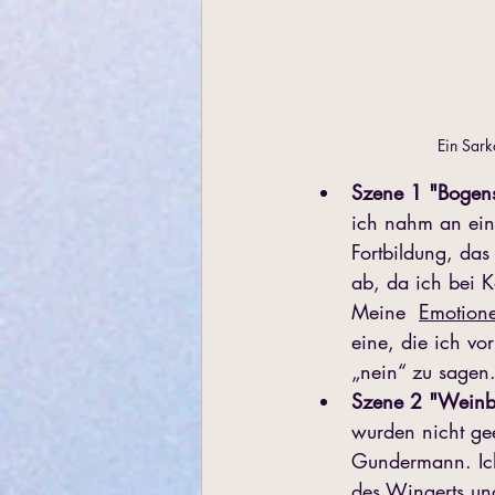
Ein Sark
Szene 1 "Bogen
ich nahm an eine
Fortbildung, da
ab, da ich bei 
Meine  
Emotione
eine, die ich vo
„nein“ zu sagen. 
Szene 2 "Weinb
wurden nicht gee
Gundermann. Ich
des Wingerts un