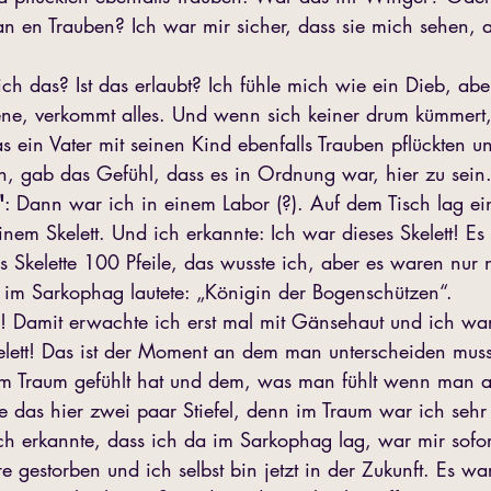
an en Trauben? Ich war mir sicher, dass sie mich sehen, a
ich das? Ist das erlaubt? Ich fühle mich wie ein Dieb, ab
ene, verkommt alles. Und wenn sich keiner drum kümmert,
ein Vater mit seinen Kind ebenfalls Trauben pflückten u
en, gab das Gefühl, dass es in Ordnung war, hier zu sein.
"
: Dann war ich in einem Labor (?). Auf dem Tisch lag ein
nem Skelett. Und ich erkannte: Ich war dieses Skelett! Es
as Skelette 100 Pfeile, das wusste ich, aber es waren nur
t im Sarkophag lautete: „Königin der Bogenschützen“.
 Damit erwachte ich erst mal mit Gänsehaut und ich war
Skelett! Das ist der Moment an dem man unterscheiden mus
 Traum gefühlt hat und dem, was man fühlt wenn man a
e das hier zwei paar Stiefel, denn im Traum war ich sehr 
ich erkannte, dass ich da im Sarkophag lag, war mir sofor
e gestorben und ich selbst bin jetzt in der Zukunft. Es wa