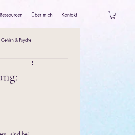
Ressourcen
Über mich
Kontakt
Gehirn & Psyche
ung:
rn  sind bei 