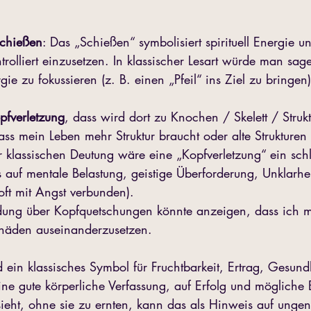
chießen
: Das „Schießen“ symbolisiert spirituell Energie u
rolliert einzusetzen. In klassischer Lesart würde man sage
ie zu fokussieren (z. B. einen „Pfeil“ ins Ziel zu bringen)
pfverletzung
, dass wird dort zu Knochen / Skelett / Strukt
ss mein Leben mehr Struktur braucht oder alte Strukturen h
r klassischen Deutung wäre eine „Kopfverletzung“ ein schl
 auf mentale Belastung, geistige Überforderung, Unklarhei
oft mit Angst verbunden).
ldung über Kopfquetschungen könnte anzeigen, dass ich 
chäden auseinanderzusetzen.
d ein klassisches Symbol für Fruchtbarkeit, Ertrag, Gesundh
ine gute körperliche Verfassung, auf Erfolg und mögliche
eht, ohne sie zu ernten, kann das als Hinweis auf unge