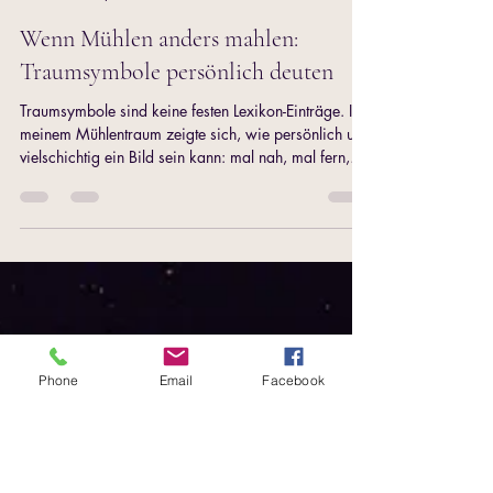
Sindy
12. Sept. 2025
6 Min. Lesezeit
Wenn Mühlen anders mahlen:
Traumsymbole persönlich deuten
Traumsymbole sind keine festen Lexikon-Einträge. In
meinem Mühlentraum zeigte sich, wie persönlich und
vielschichtig ein Bild sein kann: mal nah, mal fern,
mal Erinnerung, mal Zukunft. Statt pauschaler
Deutungen geht es darum, was sich für mich stimmig
anfühlt. So wird die Mühle zu meinem Symbol für
innere Transformation: ein Prozess, der Zeit braucht
und Vertrauen, dass sich das Rad des Lebens
Phone
Email
Facebook
weiterdreht.